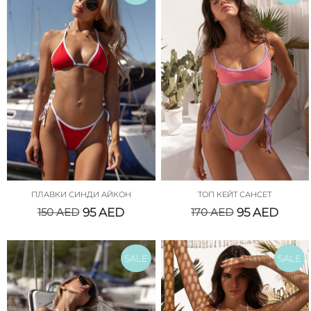
ПЛАВКИ СИНДИ АЙКОН
ТОП КЕЙТ САНСЕТ
150
AED
95
AED
170
AED
95
AED
SALE
SALE