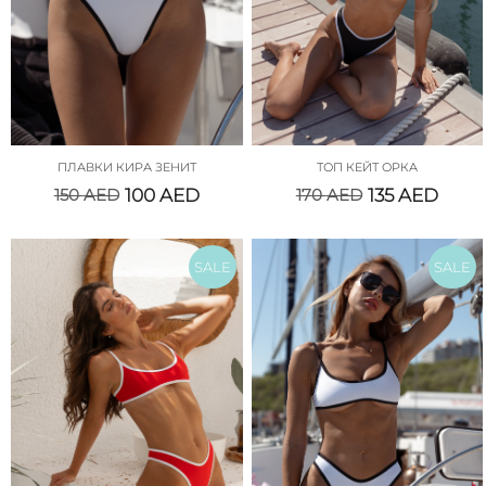
ПЛАВКИ КИРА ЗЕНИТ
ТОП КЕЙТ ОРКА
150
AED
100
AED
170
AED
135
AED
SALE
SALE