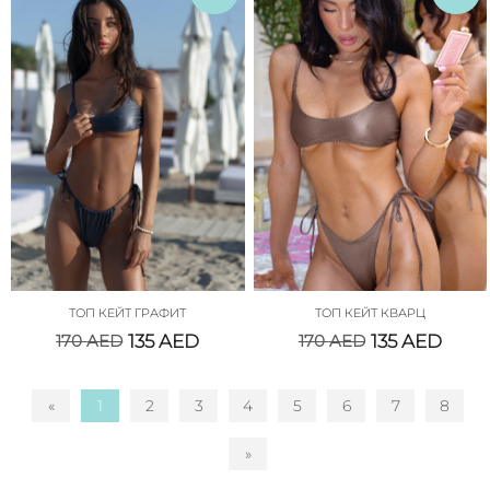
ТОП КЕЙТ ГРАФИТ
ТОП КЕЙТ КВАРЦ
170
AED
135
AED
170
AED
135
AED
«
1
2
3
4
5
6
7
8
»