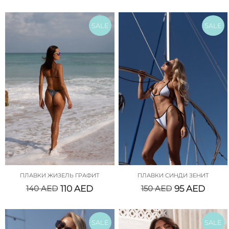
SALE
SALE
ПЛАВКИ ЖИЗЕЛЬ ГРАФИТ
ПЛАВКИ СИНДИ ЗЕНИТ
140
AED
110
AED
150
AED
95
AED
SALE
SALE