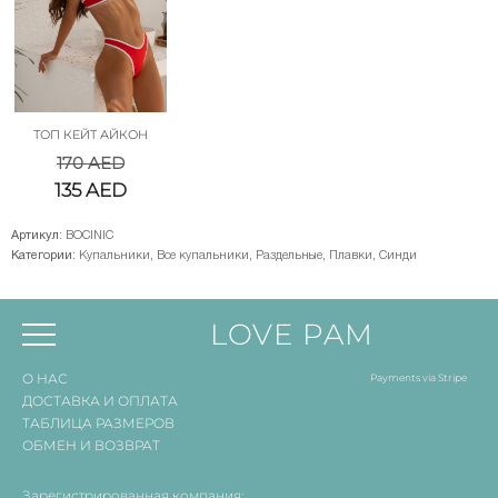
ТОП КЕЙТ АЙКОН
170
AED
135
AED
Артикул:
BOCINIC
Категории:
Купальники
,
Все купальники
,
Раздельные
,
Плавки
,
Синди
LOVE PAM
О НАС
Payments via Stripe
ДОСТАВКА И ОПЛАТА
ТАБЛИЦА РАЗМЕРОВ
ОБМЕН И ВОЗВРАТ
Зарегистрированная компания: