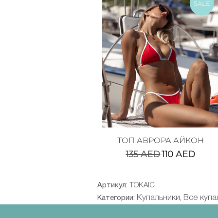
SALE
ТОП АВРОРА АЙКОН
135
AED
110
AED
Артикул:
TOKAIC
Купальники
Все купа
Категории:
,