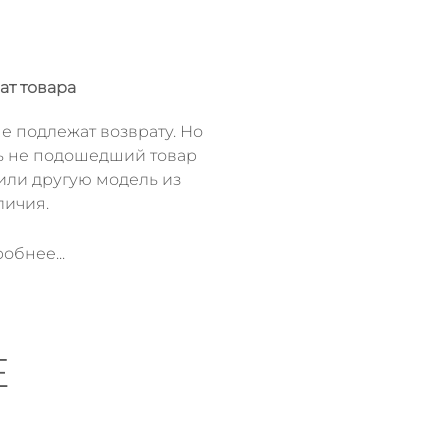
ат товара
е подлежат возврату. Но
ь не подошедший товар
или другую модель из
личия.
обнее...
Е