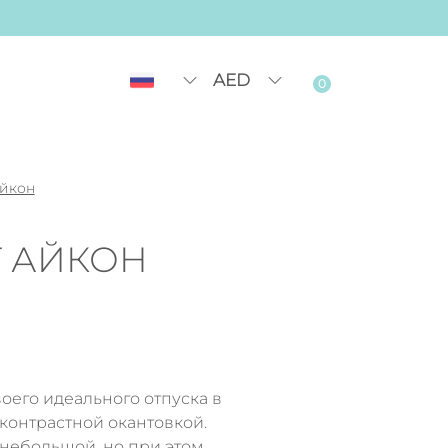
AED
0
Айкон
Т АЙКОН
воего идеального отпуска в
контрастной окантовкой.
небольшой, но при этом