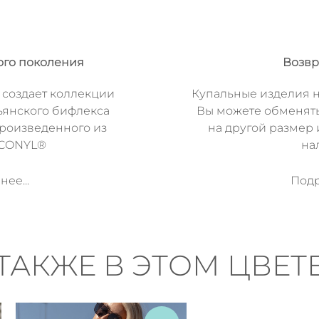
ого поколения
Возвр
 создает коллекции
Купальные изделия н
ьянского бифлекса
Вы можете обменят
произведенного из
на другой размер 
ECONYL®
на
ее...
Подр
ТАКЖЕ В ЭТОМ ЦВЕТ