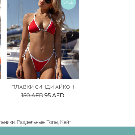
SALE
ПЛАВКИ СИНДИ АЙКОН
150
AED
95
AED
льники
Раздельные
Топы
Кейт
,
,
,