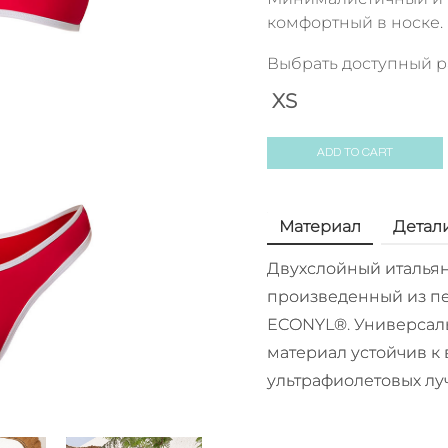
комфортный в носке.
Выбрать доступный 
XS
ADD TO CART
Материал
Детал
Двухслойный итальян
произведенный из пе
ECONYL®. Универсал
материал устойчив к 
ультрафиолетовых лу