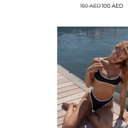
150
AED
100
AED