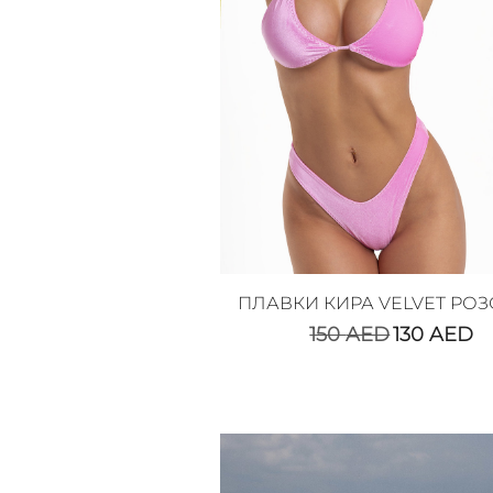
ПЛАВКИ КИРА VELVET РО
150
AED
130
AED