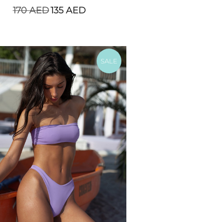
170
AED
135
AED
SALE