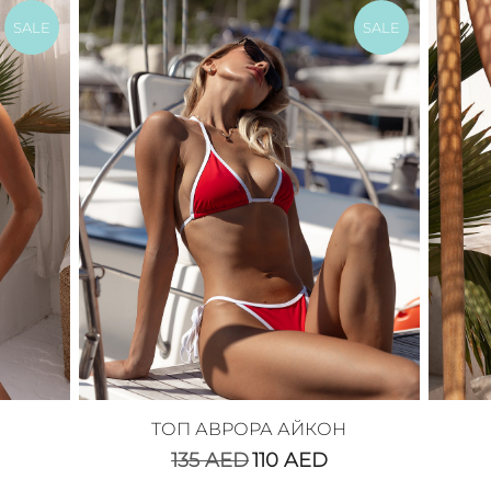
SALE
SALE
ТОП АВРОРА АЙКОН
135
AED
110
AED