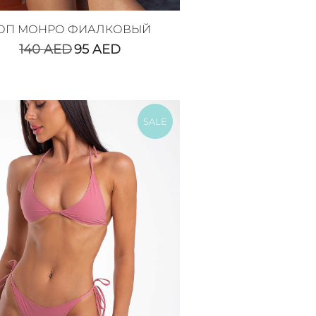
ОП МОНРО ФИАЛКОВЫЙ
140
AED
95
AED
SALE