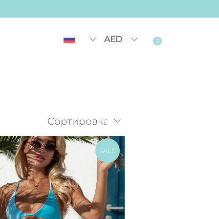
AED
0
SALE