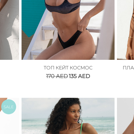
ТОП КЕЙТ КОСМОС
ПЛА
170
AED
135
AED
SALE