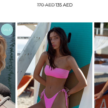
170
AED
135
AED
SALE