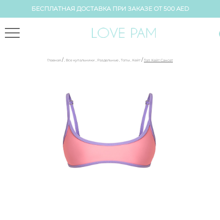
БЕСПЛАТНАЯ ДОСТАВКА ПРИ ЗАКАЗЕ ОТ 500 AED
/
/
Главная
,
Все купальники
,
Раздельные
,
Топы
,
Кейт
Топ Кейт Сансет