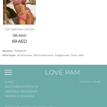
ТОП АВРОРА САНСЕТ
135
AED
69
AED
Артикул:
TOKASUN
Категории:
Купальники
,
Все купальники
,
Раздельные
,
Топы
,
Кейт
LOVE PAM
О НАС
Payments via Stripe
ДОСТАВКА И ОПЛАТА
ТАБЛИЦА РАЗМЕРОВ
ОБМЕН И ВОЗВРАТ
Зарегистрированная компания: