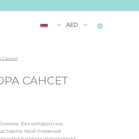
AED
0
 Сансет
ОРА САНСЕТ
бикини, без которого мы
дставить твой пляжный
гольники в новом исполнении