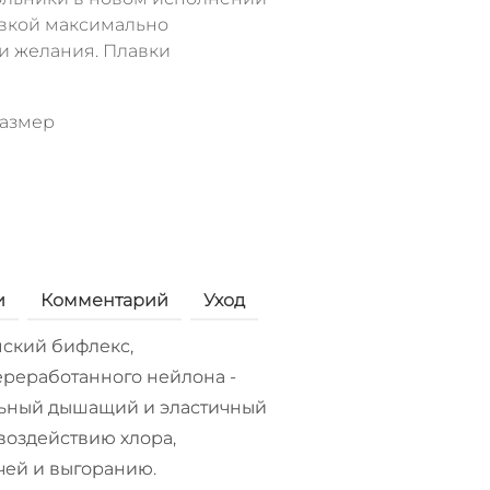
овкой максимально
ои желания. Плавки
размер
и
Комментарий
Уход
ский бифлекс,
реработанного нейлона -
ьный дышащий и эластичный
воздействию хлора,
чей и выгоранию.