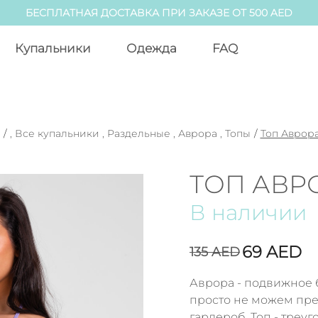
БЕСПЛАТНАЯ ДОСТАВКА ПРИ ЗАКАЗЕ ОТ 500 AED
Купальники
Одежда
FAQ
/
,
Все купальники
,
Раздельные
,
Аврора
,
Топы
/
Топ Аврора
ТОП АВР
В наличии
69
AED
135
AED
Аврора - подвижное 
просто не можем пре
гардероб. Топ - треу