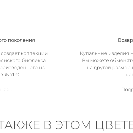
ого поколения
Возвр
 создает коллекции
Купальные изделия н
ьянского бифлекса
Вы можете обменят
произведенного из
на другой размер 
ECONYL®
на
ее...
Подр
ТАКЖЕ В ЭТОМ ЦВЕТ