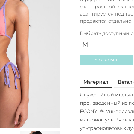
с контрастной окант
адаптируется под тв
продаются отдельно.
Выбрать доступный 
M
ADD TO CART
Материал
Детал
Двухслойный итальян
произведенный из пе
ECONYL®. Универсал
материал устойчив к 
ультрафиолетовых лу