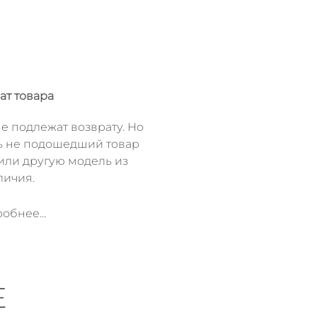
ат товара
е подлежат возврату. Но
ь не подошедший товар
или другую модель из
личия.
обнее...
Е