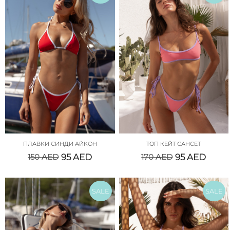
ПЛАВКИ СИНДИ АЙКОН
ТОП КЕЙТ САНСЕТ
150
AED
95
AED
170
AED
95
AED
SALE
SALE