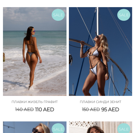
SALE
SALE
ПЛАВКИ ЖИЗЕЛЬ ГРАФИТ
ПЛАВКИ СИНДИ ЗЕНИТ
140
AED
110
AED
150
AED
95
AED
SALE
SALE