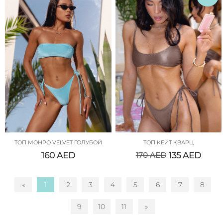
ТОП МОНРО VELVET ГОЛУБОЙ
ТОП КЕЙТ КВАРЦ
160
AED
170
AED
135
AED
«
1
2
3
4
5
6
7
8
9
10
11
»