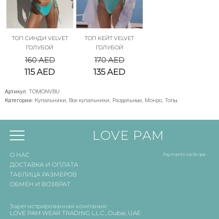
ТОП СИНДИ VELVET
ТОП КЕЙТ VELVET
ГОЛУБОЙ
ГОЛУБОЙ
160
AED
170
AED
115
AED
135
AED
Артикул:
TOMONVBU
Категории:
Купальники
,
Все купальники
,
Раздельные
,
Монро
,
Топы
LOVE PAM
О НАС
Payments via Stripe
ДОСТАВКА И ОПЛАТА
ТАБЛИЦА РАЗМЕРОВ
ОБМЕН И ВОЗВРАТ
Зарегистрированная компания:
LOVE PAM WEAR TRADING L.L.C., Dubai, UAE