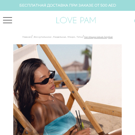
БЕСПЛАТНАЯ ДОСТАВКА ПРИ ЗАКАЗЕ ОТ 500 AED
/
/
Главная
,
Все купальники
,
Раздельные
,
Монро
,
Топы
Топ Монро Velvet Голубой