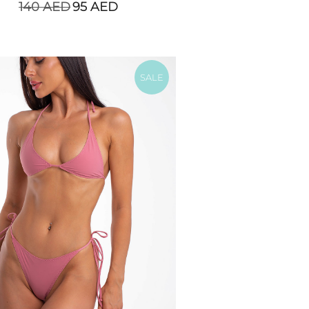
140
AED
95
AED
SALE