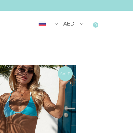
AED
0
SALE