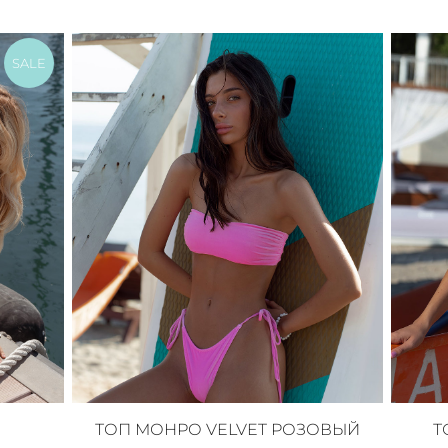
SALE
ТОП МОНРО VELVET РОЗОВЫЙ
Т