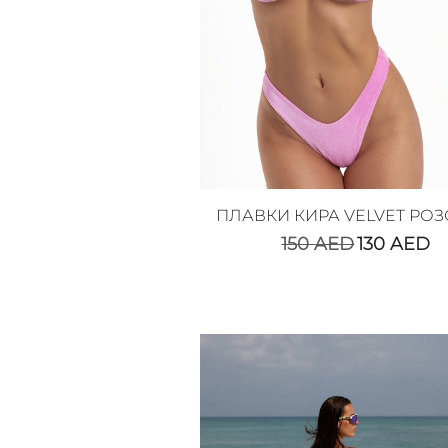
ПЛАВКИ КИРА VELVET РО
150
AED
130
AED