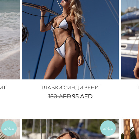
ИТ
ПЛАВКИ СИНДИ ЗЕНИТ
150
AED
95
AED
SALE
SALE