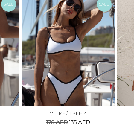
SALE
SALE
ТОП КЕЙТ ЗЕНИТ
170
AED
135
AED