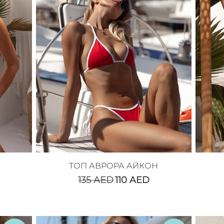
ТОП АВРОРА АЙКОН
135
AED
110
AED