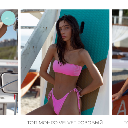
SALE
ТОП МОНРО VELVET РОЗОВЫЙ
Т