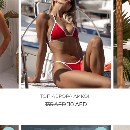
ТОП АВРОРА АЙКОН
135
AED
110
AED