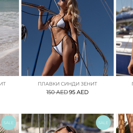
ИТ
ПЛАВКИ СИНДИ ЗЕНИТ
150
AED
95
AED
SALE
SALE