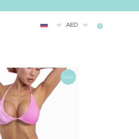
AED
0
SALE