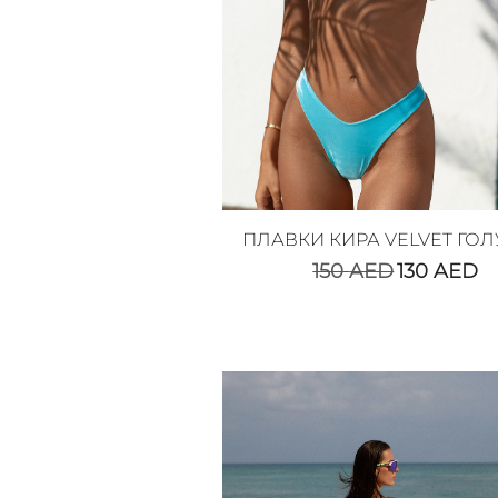
ПЛАВКИ КИРА VELVET ГО
150
AED
130
AED