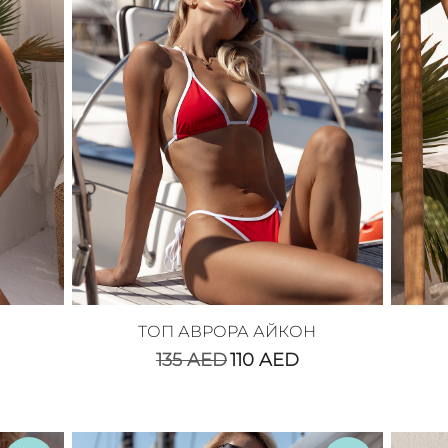
ТОП АВРОРА АЙКОН
135
AED
110
AED