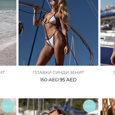
ИТ
ПЛАВКИ СИНДИ ЗЕНИТ
150
AED
95
AED
SALE
SALE