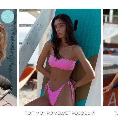
SALE
ТОП МОНРО VELVET РОЗОВЫЙ
Т