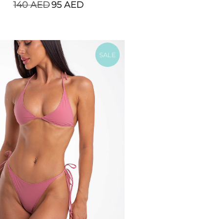
140
AED
95
AED
SALE