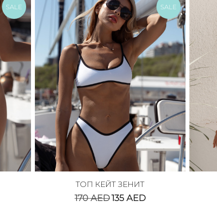
SALE
SALE
ТОП КЕЙТ ЗЕНИТ
170
AED
135
AED