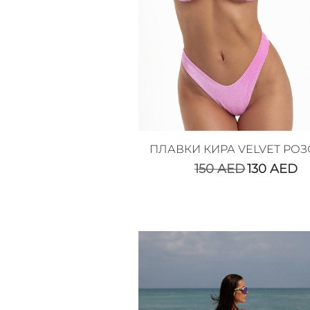
ПЛАВКИ КИРА VELVET РО
150
AED
130
AED