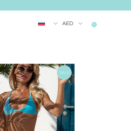
AED
0
SALE