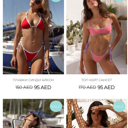
ПЛАВКИ СИНДИ АЙКОН
ТОП КЕЙТ САНСЕТ
150
AED
95
AED
170
AED
95
AED
SALE
SALE