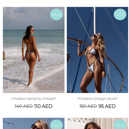
SALE
SALE
ПЛАВКИ ЖИЗЕЛЬ ГРАФИТ
ПЛАВКИ СИНДИ ЗЕНИТ
140
AED
110
AED
150
AED
95
AED
SALE
SALE