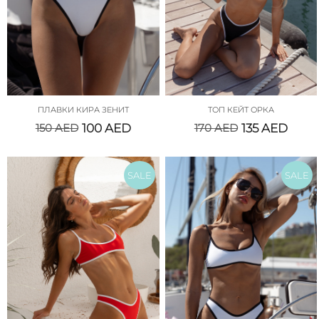
ПЛАВКИ КИРА ЗЕНИТ
ТОП КЕЙТ ОРКА
150
AED
100
AED
170
AED
135
AED
SALE
SALE