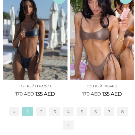
ТОП КЕЙТ ГРАФИТ
ТОП КЕЙТ КВАРЦ
170
AED
135
AED
170
AED
135
AED
«
1
2
3
4
5
6
7
8
»