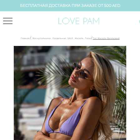
БЕСПЛАТНАЯ ДОСТАВКА ПРИ ЗАКАЗЕ ОТ 500 AED
/
/
Главная
,
Все купальники
,
Раздельные
,
SALE
,
Жизель
,
Топы
Топ Жизель Фиалковый