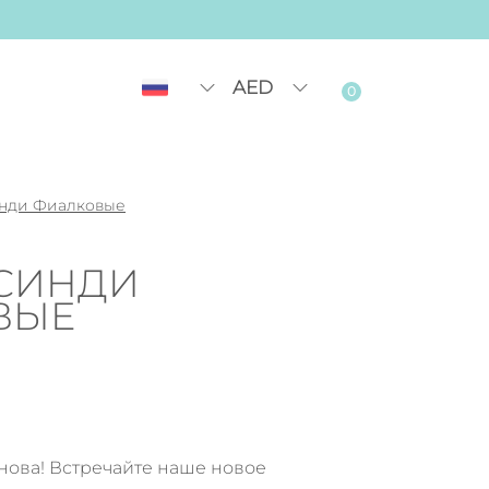
AED
0
нди Фиалковые
СИНДИ
ВЫЕ
снова! Встречайте наше новое