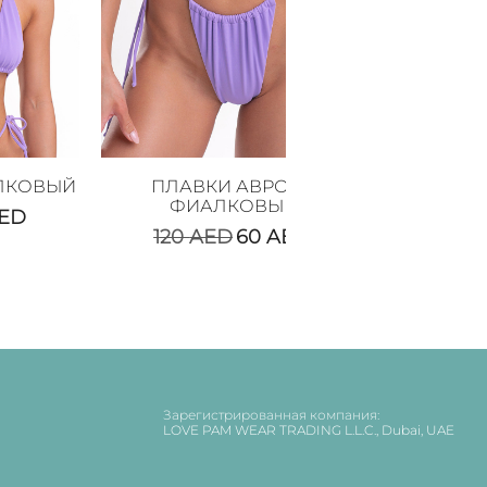
ЛКОВЫЙ
ПЛАВКИ АВРОРА
ТОП ЛИН
ФИАЛКОВЫЕ
ED
190
120
AED
60
AED
Зарегистрированная компания:
LOVE PAM WEAR TRADING L.L.C., Dubai, UAE