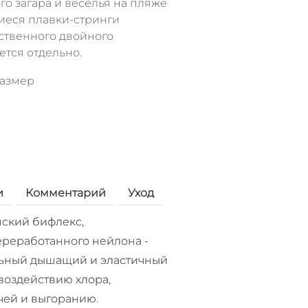
о загара и веселья на пляже
иеся плавки-стринги
ственного двойного
ется отдельно.
размер
и
Комментарий
Уход
ский бифлекс,
реработанного нейлона -
ьный дышащий и эластичный
воздействию хлора,
чей и выгоранию.