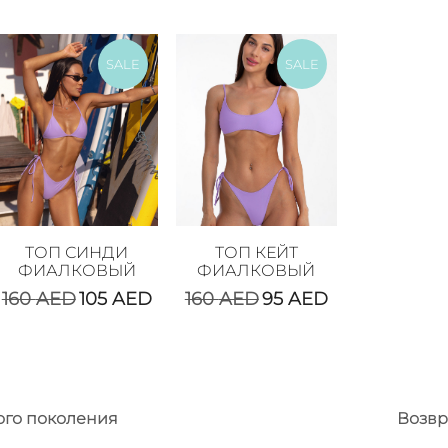
SALE
SALE
ТОП СИНДИ
ТОП КЕЙТ
ФИАЛКОВЫЙ
ФИАЛКОВЫЙ
160
AED
105
AED
160
AED
95
AED
ого поколения
Возвр