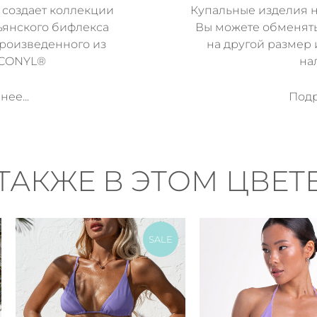
 создает коллекции
Купальные изделия н
ьянского бифлекса
Вы можете обменят
произведенного из
на другой размер 
ECONYL®
на
ее...
Подр
ТАКЖЕ В ЭТОМ ЦВЕТ
SALE