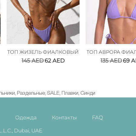
ТОП ЖИЗЕЛЬ ФИАЛКОВЫЙ
ТОП АВРОРА ФИА
145
AED
62
AED
135
AED
69
A
льники
Раздельные
SALE
Плавки
Синди
,
,
,
,
и
Одежда
Контакты
FAQ
.C., Dubai, UAE