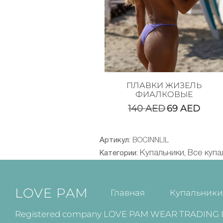
ПЛАВКИ ЖИЗЕЛЬ
ФИАЛКОВЫЕ
140
AED
69
AED
Артикул:
BOCINNLIL
Купальники
Все купа
Категории:
,
LOVE PAM
Главная
Купальник
Registered company LOVE PAM WEAR TRADING L.L