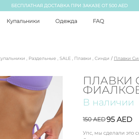
БЕСПЛАТНАЯ ДОСТАВКА ПРИ ЗАКАЗЕ ОТ 500 AED
Купальники
Одежда
FAQ
купальники
,
Раздельные
,
SALE
,
Плавки
,
Синди
/
Плавки Си
ПЛАВКИ 
ФИАЛКО
В наличии
95
AED
150
AED
Упс, мы сделали это 