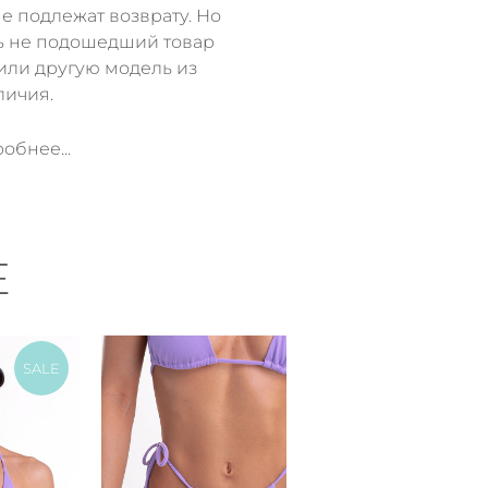
е подлежат возврату. Но
ь не подошедший товар
или другую модель из
личия.
обнее...
Е
SALE
SALE