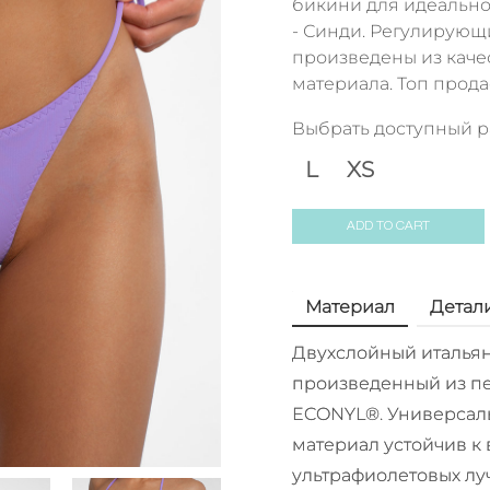
бикини для идеальног
- Синди. Регулирующ
произведены из каче
материала. Топ прода
Выбрать доступный 
L
XS
ADD TO CART
Материал
Детал
Двухслойный итальян
произведенный из пе
ECONYL®. Универсал
материал устойчив к 
ультрафиолетовых лу