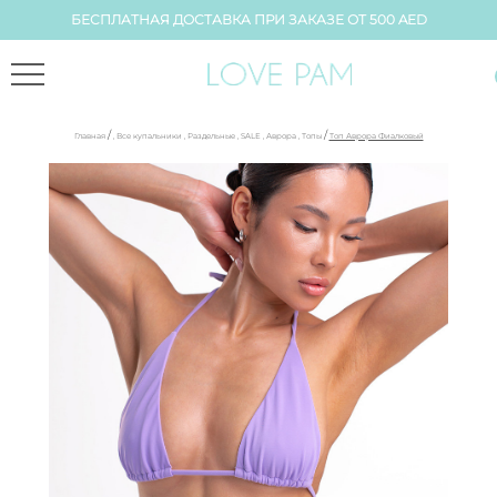
БЕСПЛАТНАЯ ДОСТАВКА ПРИ ЗАКАЗЕ ОТ 500 AED
/
/
Главная
,
Все купальники
,
Раздельные
,
SALE
,
Аврора
,
Топы
Топ Аврора Фиалковый