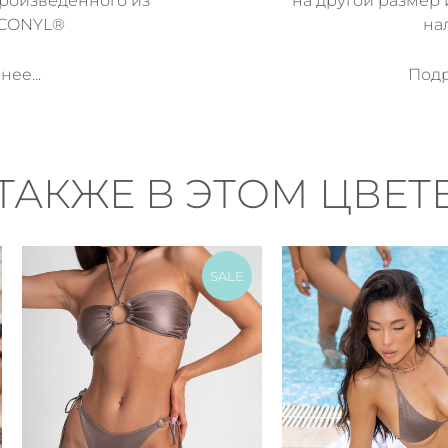
произведенного из
на другой размер 
ECONYL®
на
ее...
Подр
ТАКЖЕ В ЭТОМ ЦВЕТ
SALE