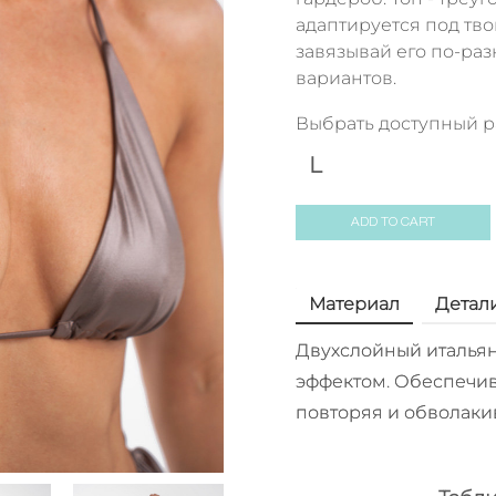
адаптируется под тв
завязывай его по-раз
вариантов.
Выбрать доступный 
L
ADD TO CART
Материал
Детал
Двухслойный итальян
эффектом. Обеспечив
повторяя и обволаки