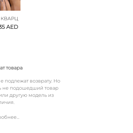
 КВАРЦ
135
AED
ат товара
е подлежат возврату. Но
ь не подошедший товар
или другую модель из
личия.
обнее...