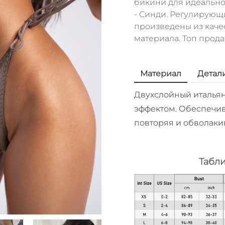
бикини для идеальног
- Синди. Регулирующ
произведены из каче
материала. Топ прода
Материал
Детал
Двухслойный итальян
эффектом. Обеспечив
повторяя и обволаки
Табл