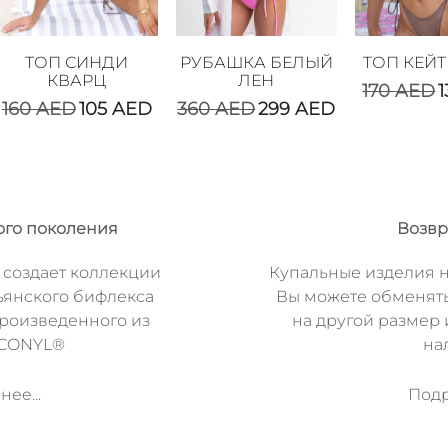
ТОП СИНДИ
РУБАШКА БЕЛЫЙ
ТОП КЕЙТ
КВАРЦ
ЛЕН
170
AED
160
AED
105
AED
360
AED
299
AED
ого поколения
Возвр
 создает коллекции
Купальные изделия н
ьянского бифлекса
Вы можете обменят
произведенного из
на другой размер 
ECONYL®
на
ее...
Подр