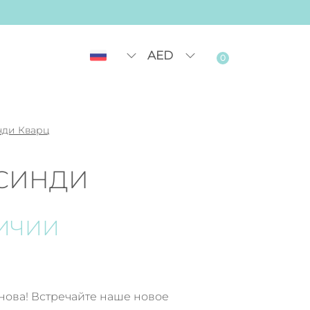
AED
0
нди Кварц
СИНДИ
ЛИЧИИ
снова! Встречайте наше новое