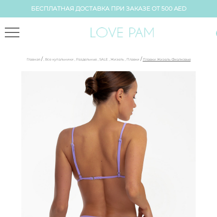
БЕСПЛАТНАЯ ДОСТАВКА ПРИ ЗАКАЗЕ ОТ 500 AED
/
/
Главная
,
Все купальники
,
Раздельные
,
SALE
,
Жизель
,
Плавки
Плавки Жизель Фиалковые