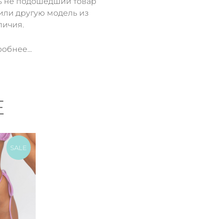
ь не подошедший товар
или другую модель из
личия.
обнее...
Е
SALE