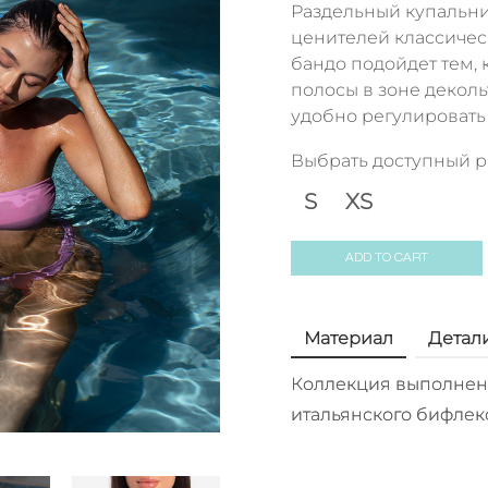
Раздельный купальни
ценителей классическ
бандо подойдет тем,
полосы в зоне деколь
удобно регулировать 
Выбрать доступный 
S
XS
ADD TO CART
Материал
Детал
Коллекция выполнена
итальянского бифлек