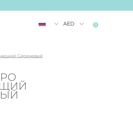
AED
0
цающий Сиреневый
НРО
ЮЩИЙ
ВЫЙ