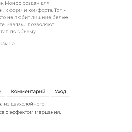
к Монро создан для
их форм и комфорта. Топ -
 кто не любит лишние белые
те. Завязки позволяют
топ по объему.
размер
и
Комментарий
Уход
 из двухслойного
са с эффектом мерцания.