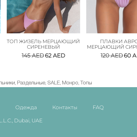
ТОП ЖИЗЕЛЬ МЕРЦАЮЩИЙ
ПЛАВКИ АВР
СИРЕНЕВЫЙ
МЕРЦАЮЩИЙ СИР
145
AED
62
AED
120
AED
60
A
льники
Раздельные
SALE
Монро
Топы
,
,
,
,
и
Одежда
Контакты
FAQ
.C., Dubai, UAE