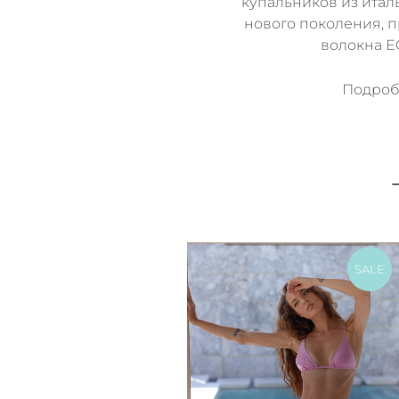
купальников из итал
нового поколения, 
волокна 
Подробн
SALE