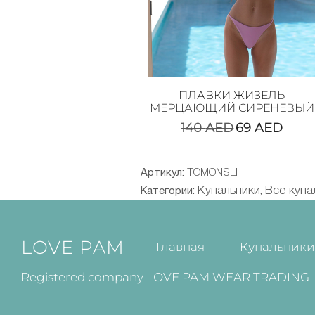
ПЛАВКИ ЖИЗЕЛЬ
МЕРЦАЮЩИЙ СИРЕНЕВЫЙ
140
AED
69
AED
Артикул:
TOMONSLI
Купальники
Все купа
Категории:
,
LOVE PAM
Главная
Купальник
Registered company LOVE PAM WEAR TRADING L.L