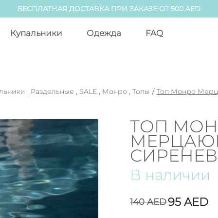
БЕСПЛАТНАЯ ДОСТАВКА ПРИ ЗАКАЗЕ ОТ 500 AED
Купальники
Одежда
FAQ
альники
,
Раздельные
,
SALE
,
Монро
,
Топы
/
Топ Монро Мер
ТОП МО
МЕРЦА
СИРЕНЕ
В наличии
95
AED
140
AED