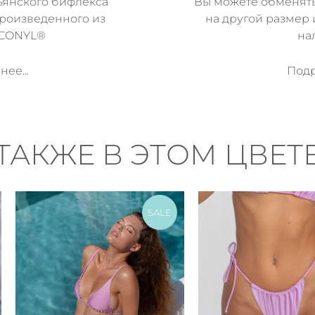
ьянского бифлекса
Вы можете обменят
произведенного из
на другой размер 
ECONYL®
на
ее...
Подр
ТАКЖЕ В ЭТОМ ЦВЕТ
SALE