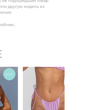
ь не подошедший товар
или другую модель из
личия.
обнее...
Е
SALE
SALE