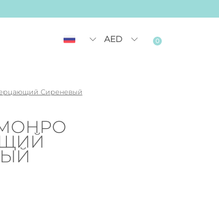
AED
0
ерцающий Сиреневый
 МОНРО
ЮЩИЙ
ВЫЙ