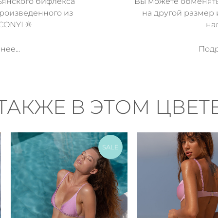
ьянского бифлекса
Вы можете обменят
произведенного из
на другой размер 
ECONYL®
на
ее...
Подр
ТАКЖЕ В ЭТОМ ЦВЕТ
SALE