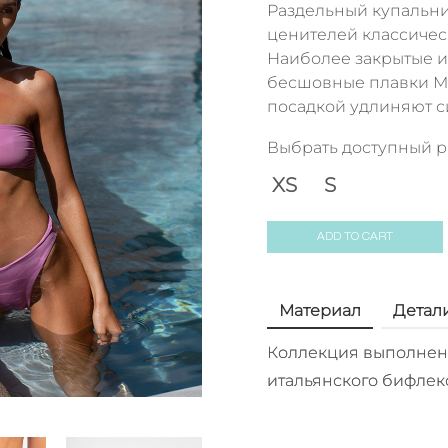
Раздельный купальни
ценителей классичес
Наиболее закрытые и
бесшовные плавки М
посадкой удлиняют с
Выбрать доступный 
XS
S
ADD TO CART
Материал
Детал
Коллекция выполнена
итальянского бифлек