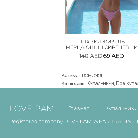
ПЛАВКИ ЖИЗЕЛЬ
МЕРЦАЮЩИЙ СИРЕНЕВЫЙ
140
AED
69
AED
Артикул:
BOMONSLI
Купальники
Все купа
Категории:
,
LOVE PAM
Главная
Купальник
Registered company LOVE PAM WEAR TRADING L.L