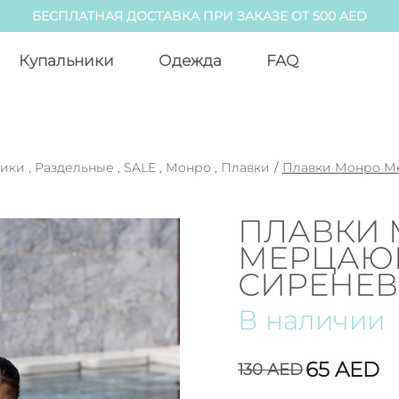
БЕСПЛАТНАЯ ДОСТАВКА ПРИ ЗАКАЗЕ ОТ 500 AED
Купальники
Одежда
FAQ
ники
,
Раздельные
,
SALE
,
Монро
,
Плавки
/
Плавки Монро М
ПЛАВКИ
МЕРЦА
СИРЕНЕ
В наличии
65
AED
130
AED