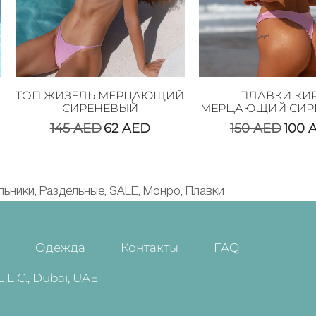
ТОП ЖИЗЕЛЬ МЕРЦАЮЩИЙ
ПЛАВКИ КИ
СИРЕНЕВЫЙ
МЕРЦАЮЩИЙ СИР
145
AED
62
AED
150
AED
100
льники
Раздельные
SALE
Монро
Плавки
,
,
,
,
и
Одежда
Контакты
FAQ
.C., Dubai, UAE