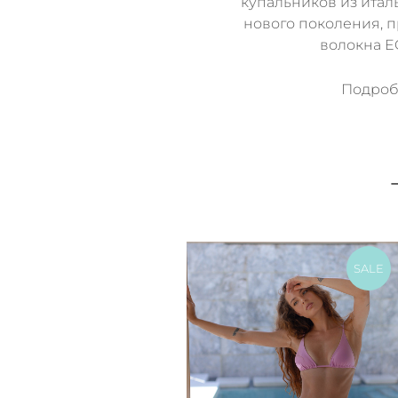
купальников из итал
нового поколения, 
волокна 
Подробн
SALE