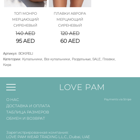
ТОП МОНРО
ПЛАВКИ АВРОРА
МЕРЦАЮЩИЙ
МЕРЦАЮЩИЙ
СИРЕНЕВЫЙ
СИРЕНЕВЫЙ
140
AED
120
AED
95
AED
60
AED
Артикул:
BOKIRSLI
Категории:
Купальники
,
Все купальники
,
Раздельные
,
SALE
,
Плавки
,
Кира
LOVE PAM
О НАС
Payments via Stripe
ДОСТАВКА И ОПЛАТА
ТАБЛИЦА РАЗМЕРОВ
ОБМЕН И ВОЗВРАТ
Зарегистрированная компания:
LOVE PAM WEAR TRADING L.L.C., Dubai, UAE