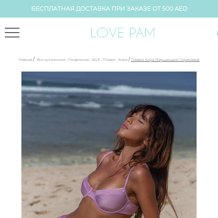
БЕСПЛАТНАЯ ДОСТАВКА ПРИ ЗАКАЗЕ ОТ 500 AED
/
/
Главная
,
Все купальники
,
Раздельные
,
SALE
,
Плавки
,
Кира
Плавки Кира Мерцающий Сиреневый