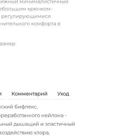
одвижный минималистичный
небольшим крючком-
 и регулирующимися
нительного комфорта в
размер
и
Комментарий
Уход
ский бифлекс,
реработанного нейлона -
ьный дышащий и эластичный
воздействию хлора,