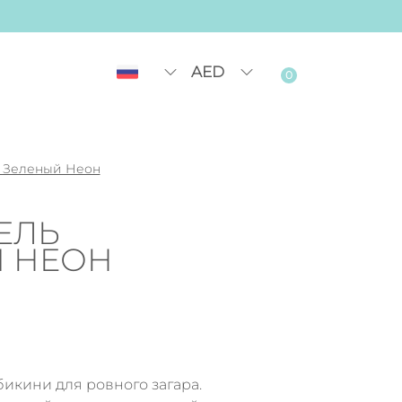
AED
0
 Зеленый Неон
ЕЛЬ
 НЕОН
икини для ровного загара.