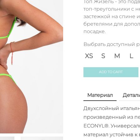
Топ Жизель - это п
топ-треугольники с 
застежкой на спине
бретелями для допол
посадке.
Выбрать доступный 
XS
S
M
L
ADD TO CART
Материал
Детал
Двухслойный итальян
произведенный из пе
ECONYL®. Универсал
материал устойчив к 