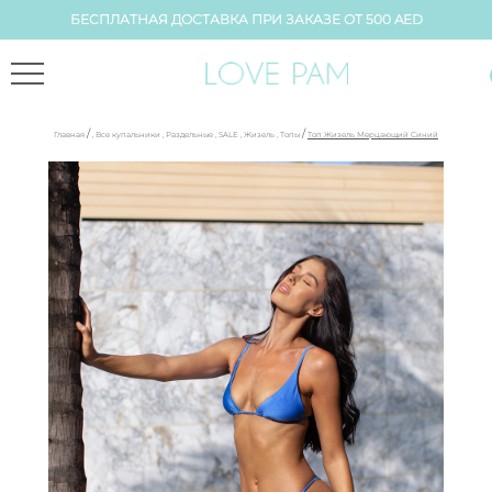
БЕСПЛАТНАЯ ДОСТАВКА ПРИ ЗАКАЗЕ ОТ 500 AED
/
/
Главная
,
Все купальники
,
Раздельные
,
SALE
,
Жизель
,
Топы
Топ Жизель Мерцающий Синий