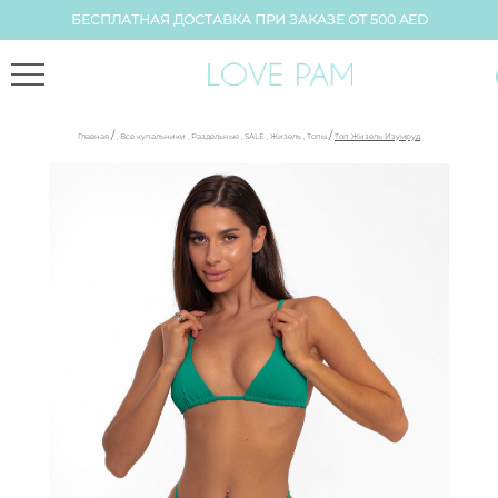
БЕСПЛАТНАЯ ДОСТАВКА ПРИ ЗАКАЗЕ ОТ 500 AED
/
/
Главная
,
Все купальники
,
Раздельные
,
SALE
,
Жизель
,
Топы
Топ Жизель Изумруд