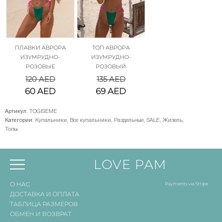
ПЛАВКИ АВРОРА
ТОП АВРОРА
ИЗУМРУДНО-
ИЗУМРУДНО-
РОЗОВЫЕ
РОЗОВЫЙ
120
AED
135
AED
60
AED
69
AED
Артикул:
TOGISEME
Категории:
Купальники
,
Все купальники
,
Раздельные
,
SALE
,
Жизель
,
Топы
LOVE PAM
О НАС
Payments via Stripe
ДОСТАВКА И ОПЛАТА
ТАБЛИЦА РАЗМЕРОВ
ОБМЕН И ВОЗВРАТ