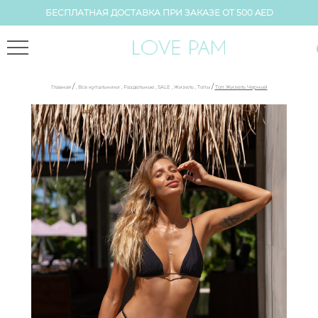
БЕСПЛАТНАЯ ДОСТАВКА ПРИ ЗАКАЗЕ ОТ 500 AED
/
/
Главная
,
Все купальники
,
Раздельные
,
SALE
,
Жизель
,
Топы
Топ Жизель Черный