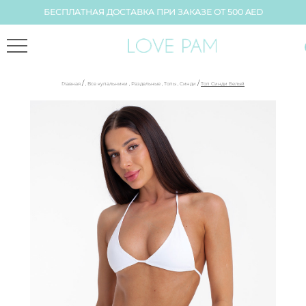
БЕСПЛАТНАЯ ДОСТАВКА ПРИ ЗАКАЗЕ ОТ 500 AED
/
/
Главная
,
Все купальники
,
Раздельные
,
Топы
,
Синди
Топ Синди Белый