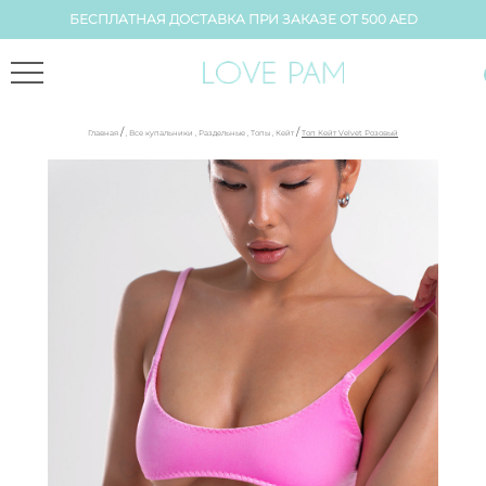
БЕСПЛАТНАЯ ДОСТАВКА ПРИ ЗАКАЗЕ ОТ 500 AED
/
/
Главная
,
Все купальники
,
Раздельные
,
Топы
,
Кейт
Топ Кейт Velvet Розовый