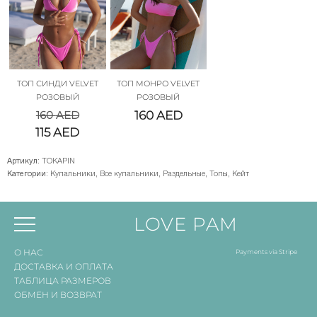
ТОП СИНДИ VELVET
ТОП МОНРО VELVET
РОЗОВЫЙ
РОЗОВЫЙ
160
AED
160
AED
115
AED
Артикул:
TOKAPIN
Категории:
Купальники
,
Все купальники
,
Раздельные
,
Топы
,
Кейт
LOVE PAM
О НАС
Payments via Stripe
ДОСТАВКА И ОПЛАТА
ТАБЛИЦА РАЗМЕРОВ
ОБМЕН И ВОЗВРАТ