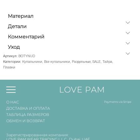
Материал
Детали
Комментарий
Уход
Артикул:
BOTYNUD
Категории:
Купальники
,
Все купальники
,
Раздельные
,
SALE
,
Тайра
,
Плавки
LOVE PAM
О НАС
Payments via Stripe
ДОСТАВКА И ОПЛАТА
ТАБЛИЦА РАЗМЕРОВ
ОБМЕН И ВОЗВРАТ
Зарегистрированная компания:
LOVE PAM WEAR TRADING L.L.C., Dubai, UAE