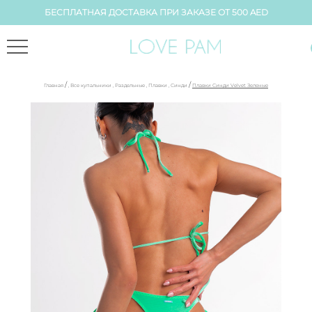
БЕСПЛАТНАЯ ДОСТАВКА ПРИ ЗАКАЗЕ ОТ 500 AED
/
/
Главная
,
Все купальники
,
Раздельные
,
Плавки
,
Синди
Плавки Синди Velvet Зеленые