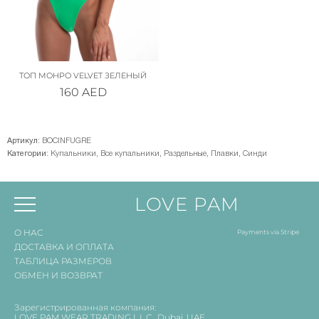
ТОП МОНРО VELVET ЗЕЛЕНЫЙ
160
AED
Артикул:
BOCINFUGRE
Категории:
Купальники
,
Все купальники
,
Раздельные
,
Плавки
,
Синди
LOVE PAM
О НАС
Payments via Stripe
ДОСТАВКА И ОПЛАТА
ТАБЛИЦА РАЗМЕРОВ
ОБМЕН И ВОЗВРАТ
Зарегистрированная компания:
LOVE PAM WEAR TRADING L.L.C., Dubai, UAE