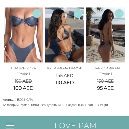
SALE
SALE
SALE
ПЛАВКИ КИРА
ТОП АВРОРА ГРАФИТ
ПЛАВКИ АВРОРА
ГРАФИТ
ГРАФИТ
145
AED
150
AED
130
AED
110
AED
100
AED
95
AED
Артикул:
BOCINGRA
Категории:
Купальники
,
Все купальники
,
Раздельные
,
Плавки
,
Синди
LOVE PAM