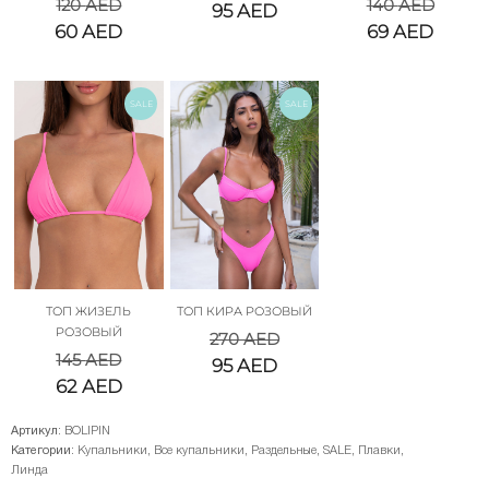
120
AED
140
AED
95
AED
60
AED
69
AED
SALE
SALE
ТОП ЖИЗЕЛЬ
ТОП КИРА РОЗОВЫЙ
РОЗОВЫЙ
270
AED
145
AED
95
AED
62
AED
Артикул:
BOLIPIN
Категории:
Купальники
,
Все купальники
,
Раздельные
,
SALE
,
Плавки
,
Линда