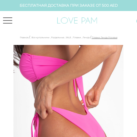
БЕСПЛАТНАЯ ДОСТАВКА ПРИ ЗАКАЗЕ ОТ 500 AED
/
/
Главная
,
Все купальники
,
Раздельные
,
SALE
,
Плавки
,
Линда
Плавки Линда Розовые