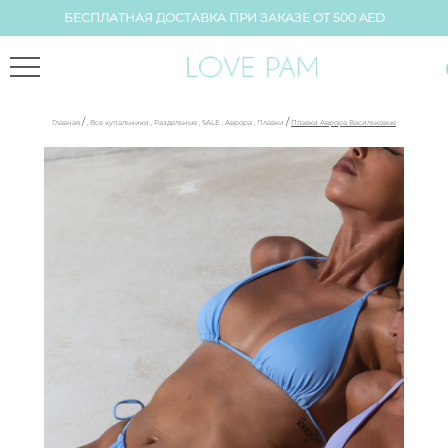
БЕСПЛАТНАЯ ДОСТАВКА ПРИ ЗАКАЗЕ ОТ 500 AED
/
/
Главная
,
Все купальники
,
Раздельные
,
SALE
,
Аврора
,
Плавки
Плавки Аврора Васильковые