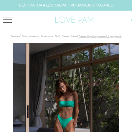
БЕСПЛАТНАЯ ДОСТАВКА ПРИ ЗАКАЗЕ ОТ 500 AED
/
/
Главная
,
Все купальники
,
Раздельные
,
SALE
,
Плавки
,
Кира
Плавки Кира Мерцающий Изумрудный