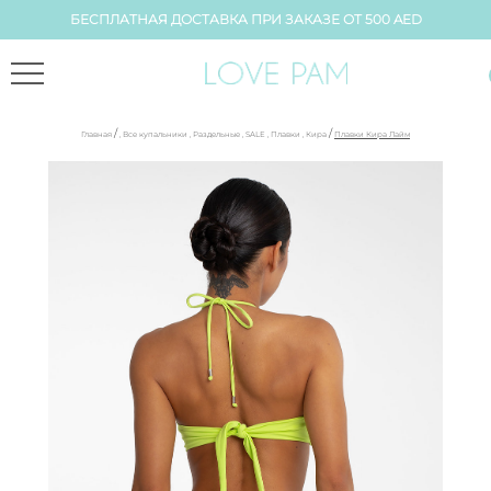
БЕСПЛАТНАЯ ДОСТАВКА ПРИ ЗАКАЗЕ ОТ 500 AED
/
/
Главная
,
Все купальники
,
Раздельные
,
SALE
,
Плавки
,
Кира
Плавки Кира Лайм