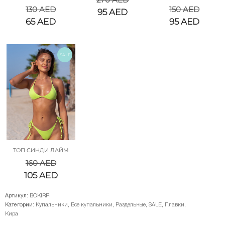
130
AED
150
AED
95
AED
65
AED
95
AED
SALE
ТОП СИНДИ ЛАЙМ
160
AED
105
AED
Артикул:
BOKIRPI
Категории:
Купальники
,
Все купальники
,
Раздельные
,
SALE
,
Плавки
,
Кира