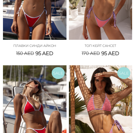
ПЛАВКИ СИНДИ АЙКОН
ТОП КЕЙТ САНСЕТ
150
AED
95
AED
170
AED
95
AED
SALE
SALE