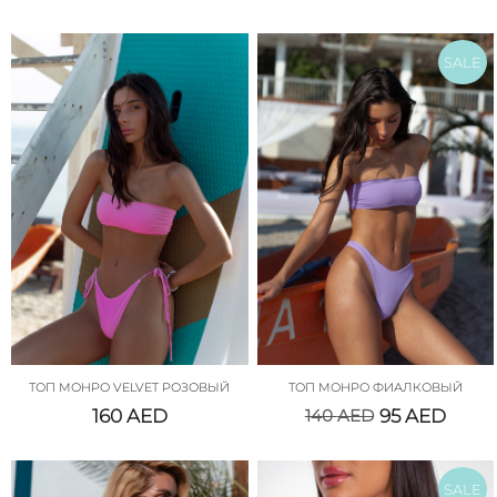
SALE
ТОП МОНРО VELVET РОЗОВЫЙ
ТОП МОНРО ФИАЛКОВЫЙ
160
AED
140
AED
95
AED
SALE