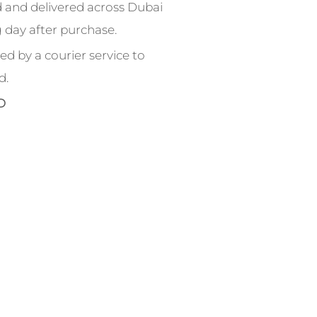
 and delivered across Dubai
 day after purchase.
ed by a courier service to
d.
D