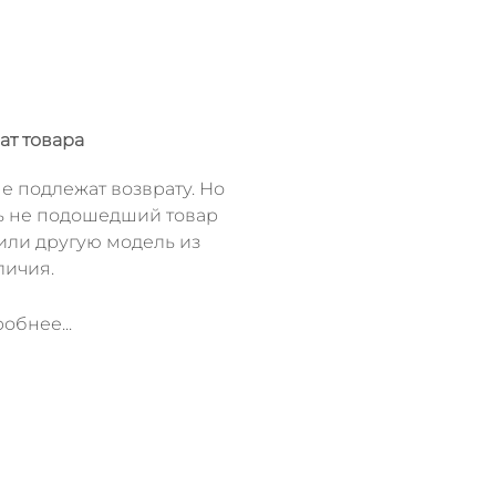
ат товара
е подлежат возврату. Но
ь не подошедший товар
или другую модель из
личия.
обнее...