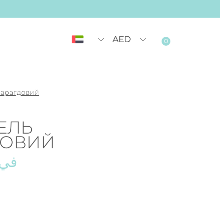
AED
0
марагдовий
ЕЛЬ
ДОВИЙ
في 