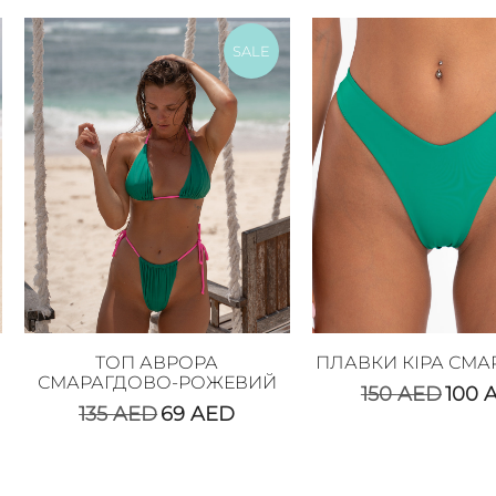
SALE
ТОП АВРОРА
ПЛАВКИ КІРА СМА
СМАРАГДОВО-РОЖЕВИЙ
150
AED
100
135
AED
69
AED