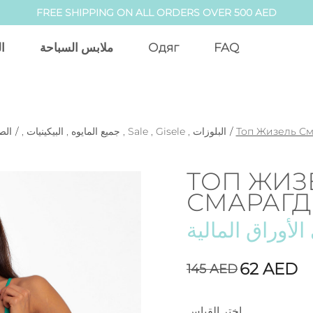
FREE SHIPPING ON ALL ORDERS OVER 500 AED
ا
ملابس السباحة
Одяг
FAQ
الص
/
,
البيكينيات
,
جميع المايوه
,
Sale
,
Gisele
,
البلوزات
/
Топ Жизель С
ТОП ЖИЗ
СМАРАГ
الأوراق المالية
62
AED
145
AED
اختر القياس