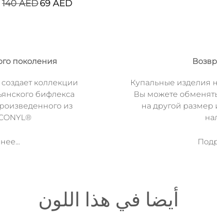
140
AED
69
AED
ого поколения
Возвр
 создает коллекции
Купальные изделия н
ьянского бифлекса
Вы можете обменят
произведенного из
на другой размер 
ECONYL®
на
ее...
Подр
أيضا في هذا اللون