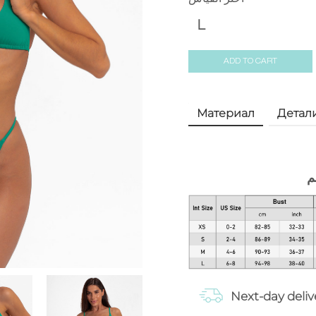
L
ADD TO CART
Материал
Детал
م
Next-day deliv