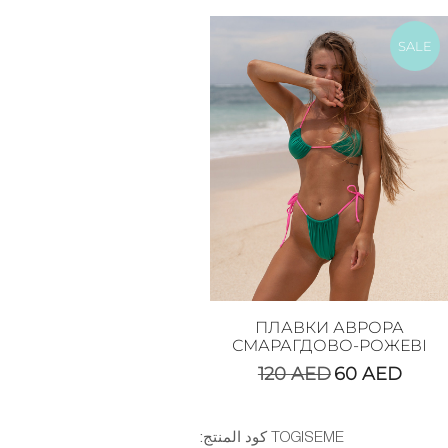
SALE
ПЛАВКИ АВРОРА
СМАРАГДОВО-РОЖЕВІ
120
AED
60
AED
:كود المنتج
TOGISEME