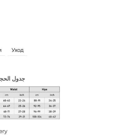
и
Уход
جدول الحج
ery