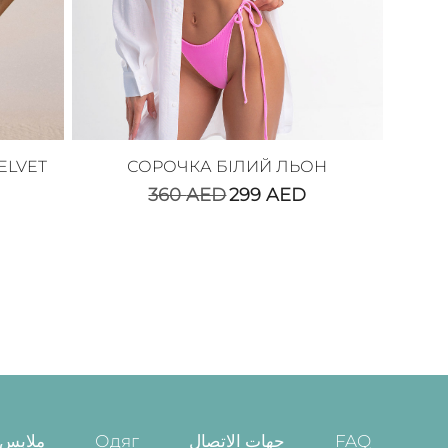
ELVET
СОРОЧКА БІЛИЙ ЛЬОН
360
AED
299
AED
ملابس 
Одяг
جهات الاتصال
FAQ