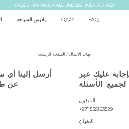
FREE SHIPPING ON ALL ORDERS OVER 500 AED
FAQ
Одяг
ملابس السباحة
ا
جهات الاتصال
/
الصفحه الرئيسيه
إجابة عليك عبر
أرسل إلينا أي سؤ
لجميع: الأسئلة
عن طر
التليفون:
+971 555163529
العنوان: