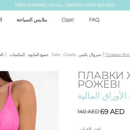
FREE SHIPPING ON ALL ORDERS OVER 500 AED
ا
ملابس السباحة
Одяг
FAQ
ال
/
,
البيكينيات
,
جميع المايوه
,
Sale
,
Gisele
,
سروال بكيني
/
Плавки Жиз
ПЛАВКИ 
РОЖЕВІ
الأوراق المالية
69
AED
140
AED
اختر القياس