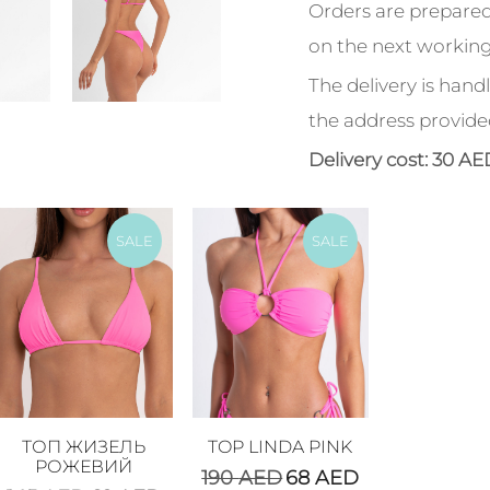
Orders are prepared
on the next working
The delivery is handl
the address provide
Delivery cost: 30 AE
SALE
SALE
ТОП ЖИЗЕЛЬ
TOP LINDA PINK
РОЖЕВИЙ
190
AED
68
AED