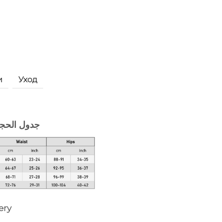
и
Уход
جدول الحج
ery