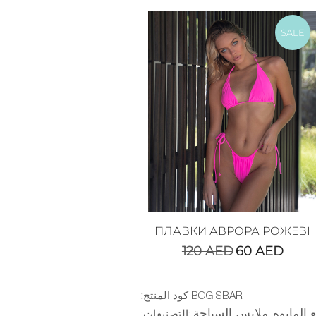
SALE
ПЛАВКИ АВРОРА РОЖЕВІ
120
AED
60
AED
:كود المنتج
BOGISBAR
 المايوه
ملابس السباحة
:التصنيفات:
,