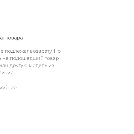
ат товара
е подлежат возврату. Но
ь не подошедший товар
или другую модель из
личия.
обнее...