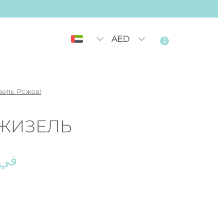
AED
0
ель Рожеві
ЖИЗЕЛЬ
في 