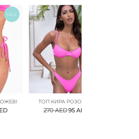
SALE
SALE
РОЖЕВІ
ТОП КИРА РОЗОВЫЙ
ED
270
AED
95
AED