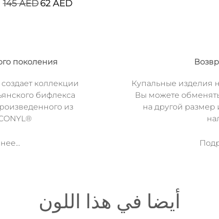
145
AED
62
AED
ого поколения
Возвр
 создает коллекции
Купальные изделия н
ьянского бифлекса
Вы можете обменят
произведенного из
на другой размер 
ECONYL®
на
ее...
Подр
أيضا في هذا اللون