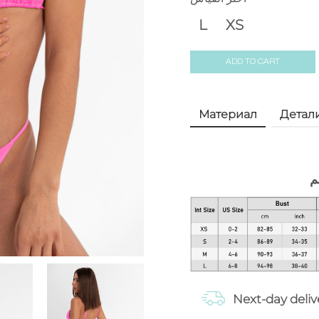
L
XS
ADD TO CART
Материал
Детал
م
Next-day deliv