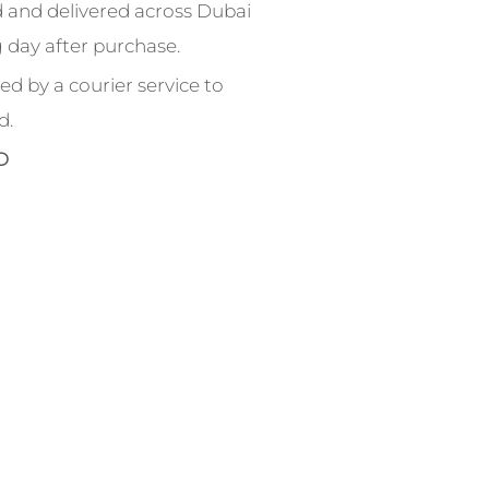
 and delivered across Dubai
 day after purchase.
ed by a courier service to
d.
D