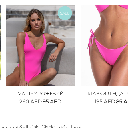
SALE
МАЛІБУ РОЖЕВИЙ
ПЛАВКИ ЛІНДА 
260
AED
95
AED
195
AED
85
A
جميع
البيكينيات
Sale
Gisele
سروال بكيني
,
,
,
,