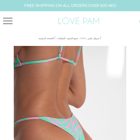
FREE SHIPPING ON ALL ORDERS OVER 500 AED
/
/
الصفحه الرئيسيه
,
البيكينيات
,
جميع المايوه
,
Gisele
,
سروال بكيني