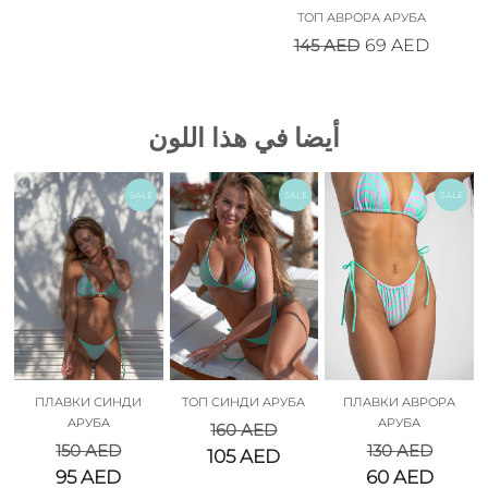
ТОП АВРОРА АРУБА
145
AED
69
AED
أيضا في هذا اللون
SALE
SALE
SALE
ПЛАВКИ СИНДИ
ТОП СИНДИ АРУБА
ПЛАВКИ АВРОРА
АРУБА
АРУБА
160
AED
150
AED
130
AED
105
AED
95
AED
60
AED