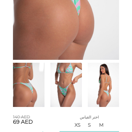
140
AED
اختر القياس
69
AED
XS
S
M