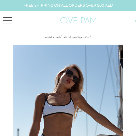
FREE SHIPPING ON ALL ORDERS OVER 500 AED
/
/
الصفحه الرئيسيه
,
البيكينيات
,
جميع المايوه
,
Kira