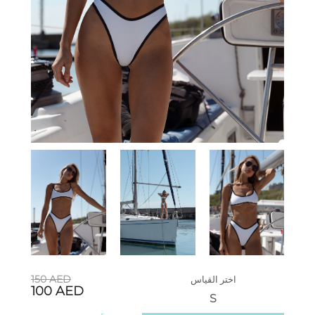
150
AED
اختر القياس
100
AED
S