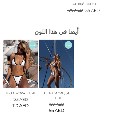
ТОП КЕЙТ ЗЕНИТ
170
AED
135
AED
أيضا في هذا اللون
SALE
SALE
ТОП АВРОРА ЗЕНИТ
ПЛАВКИ СИНДИ
ЗЕНИТ
135
AED
150
AED
110
AED
95
AED